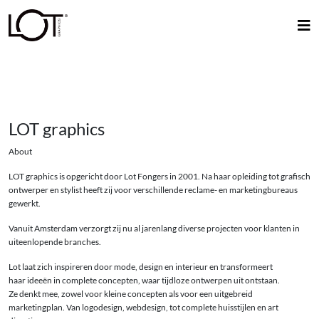
LOT graphics
About
LOT graphics is opgericht door Lot Fongers in 2001. Na haar opleiding tot grafisch
ontwerper en stylist heeft zij voor verschillende reclame- en marketingbureaus
gewerkt.
Vanuit Amsterdam verzorgt zij nu al jarenlang diverse projecten voor klanten in
uiteenlopende branches.
Lot laat zich inspireren door mode, design en interieur en transformeert
haar ideeën in complete concepten, waar tijdloze ontwerpen uit ontstaan.
Ze denkt mee, zowel voor kleine concepten als voor een uitgebreid
marketingplan. Van logodesign, webdesign, tot complete huisstijlen en art